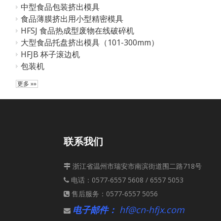
中型食品包装挤出模具
食品薄膜挤出用小型精密模具
HFSJ 食品热成型废物在线破碎机
大型食品托盘挤出模具（101-300mm）
HFJB 杯子滚边机
包装机
更多 »»
联系我们
浙江省温州市瑞安市南滨街道围二路718号

电话：0577-6557 5608 / 6557 5053

售后服务：0577-6557 5056

电子邮件：
hf@cn-hfjx.com
