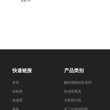
更多 »»
快速链接
产品类别
首页
翻转模制杯机系列
按材质
热成型模具
按场景
片材挤出机
服务
多工位热成型机