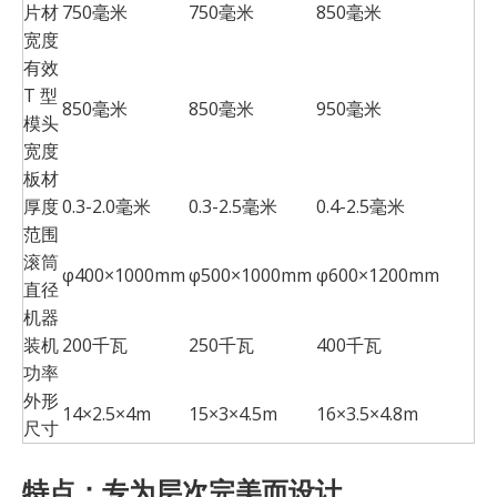
片材
750毫米
750毫米
850毫米
宽度
有效
T 型
850毫米
850毫米
950毫米
模头
宽度
板材
厚度
0.3-2.0毫米
0.3-2.5毫米
0.4-2.5毫米
范围
滚筒
φ400×1000mm
φ500×1000mm
φ600×1200mm
直径
机器
装机
200千瓦
250千瓦
400千瓦
功率
外形
14×2.5×4m
15×3×4.5m
16×3.5×4.8m
尺寸
特点：专为层次完美而设计