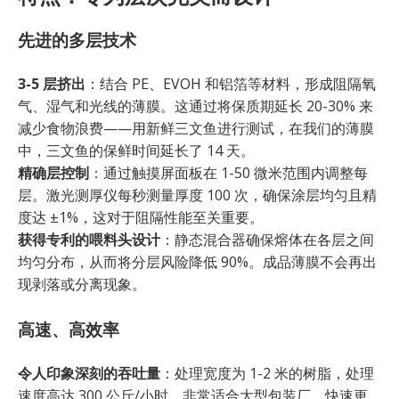
先进的多层技术
3-5 层挤出
：结合 PE、EVOH 和铝箔等材料，形成阻隔氧
气、湿气和光线的薄膜。这通过将保质期延长 20-30% 来
减少食物浪费——用新鲜三文鱼进行测试，在我们的薄膜
中，三文鱼的保鲜时间延长了 14 天。
精确层控制
：通过触摸屏面板在 1-50 微米范围内调整每
层。激光测厚仪每秒测量厚度 100 次，确保涂层均匀且精
度达 ±1%，这对于阻隔性能至关重要。
获得专利的喂料头设计
：静态混合器确保熔体在各层之间
均匀分布，从而将分层风险降低 90%。成品薄膜不会再出
现剥落或分离现象。
高速、高效率
令人印象深刻的吞吐量
：处理宽度为 1-2 米的树脂，处理
速度高达 300 公斤/小时，非常适合大型包装厂。快速更