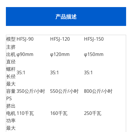
产品描述
模型
HFSJ-90
HFSJ-120
HFSJ-150
主挤
出机
φ90mm
φ120mm
φ150mm
直径
螺杆
35:1
35:1
35:1
长径
最大
容量
350公斤/小时
550公斤/小时
800公斤/小时
PS
挤出
电机
110千瓦
160千瓦
250千瓦
功率
最大