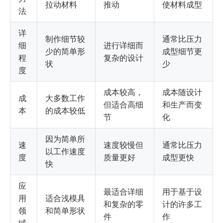
拉动材料
推动
使材料成型
法
详
制作细节较
通常比压力
细
进行详细而
少的简单形
成型细节更
程
复杂的设计
状
少
度
成本较高，
成本随设计
成
大多数工作
但适合高细
和生产而变
本
的成本较低
节
化
因为简单所
速
速度较慢但
通常比压力
以工作速度
度
质量更好
成型更快
快
应
最适合详细
用于基于设
用
适合浅模具
和复杂的零
计的许多工
领
和简单形状
件
作