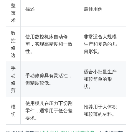
整
描述
最佳用例
技
术
数
使用数控机床自动修
非常适合大规模
控
剪，实现高精度和一致
生产和复杂的几
修
性。
何形状。
边
手
适合小批量生产
动
手动修剪具有灵活性，
和较简单的形
修
但精度较低。
状。
剪
使用模具在压力下切割
模
推荐用于大体积
零件，通常用于低公差
切
和较薄的材料。
要求。