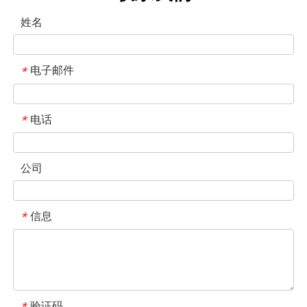
姓名
电子邮件
*
电话
*
大型食品托盘挤出模具（101-300mm）
中型食品包装挤出模具
公司
信息
*
验证码
*